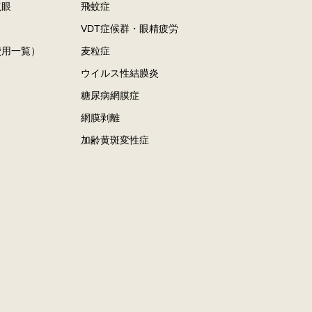
点眼
飛蚊症
VDT症候群・眼精疲労
費用一覧）
麦粒症
ク
ウイルス性結膜炎
糖尿病網膜症
網膜剥離
加齢黄斑変性症