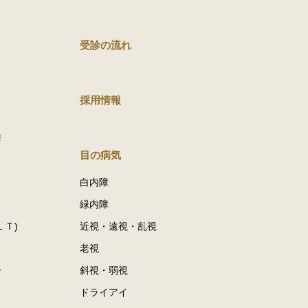
受診の流れ
採用情報
術
目の病気
白内障
緑内障
ＬＴ)
近視・遠視・乱視
老視
ー
斜視・弱視
ドライアイ