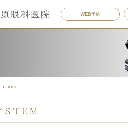
WEB予約
介
ＯＲＡ
ＹＳＴＥＭ