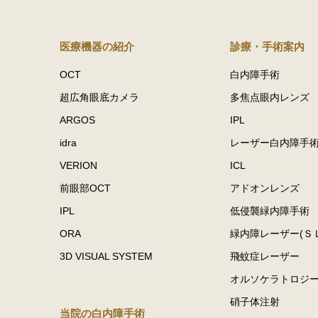
医療機器の紹介
診療・手術案内
OCT
白内障手術
超広角眼底カメラ
多焦点眼内レンズ
ARGOS
IPL
idra
レーザー白内障手
VERION
ICL
前眼部OCT
アドオンレンズ
IPL
低侵襲緑内障手術
ORA
緑内障レーザー(Ｓ
3D VISUAL SYSTEM
飛蚊症レーザー
オルソケラトロジ
硝子体注射
当院の白内障手術